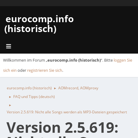
eurocomp.info
(historisch)
Willkommen im Forum „
eurocomp.info (historisch)
“. Bitte
loggen Sie
sich ein
oder
registrieren Sie sich
.
eurocomp.info (historisch)
AOMrecord, AOMproxy
►
FAQ und Tipps (deutsch)
►
►
Version 2.5.619: Nicht alle Songs werden als MP3-Dateien gespeichert
Version 2.5.619: