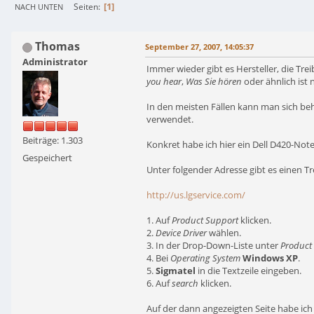
1
Seiten
NACH UNTEN
Thomas
September 27, 2007, 14:05:37
Administrator
Immer wieder gibt es Hersteller, die T
you hear
,
Was Sie hören
oder ähnlich ist
In den meisten Fällen kann man sich be
verwendet.
Beiträge: 1.303
Konkret habe ich hier ein Dell D420-Not
Gespeichert
Unter folgender Adresse gibt es einen T
http://us.lgservice.com/
1. Auf
Product Support
klicken.
2.
Device Driver
wählen.
3. In der Drop-Down-Liste unter
Product
4. Bei
Operating System
Windows XP
.
5.
Sigmatel
in die Textzeile eingeben.
6. Auf
search
klicken.
Auf der dann angezeigten Seite habe ich