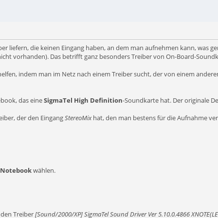
reiber liefern, die keinen Eingang haben, an dem man aufnehmen kann, was 
 nicht vorhanden). Das betrifft ganz besonders Treiber von On-Board-Soun
helfen, indem man im Netz nach einem Treiber sucht, der von einem anderen
ebook, das eine
SigmaTel High Definition
-Soundkarte hat. Der originale D
reiber, der den Eingang
StereoMix
hat, den man bestens für die Aufnahme ve
Notebook
wählen.
 den Treiber
[Sound/2000/XP] SigmaTel Sound Driver Ver 5.10.0.4866 XNOTE(LE