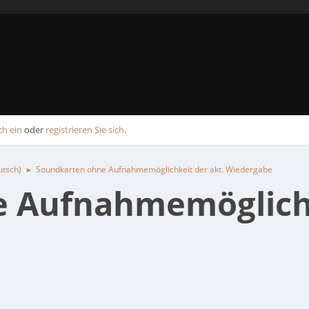
ch ein
oder
registrieren Sie sich
.
utsch)
Soundkarten ohne Aufnahmemöglichkeit der akt. Wiedergabe
►
 Aufnahmemöglichk