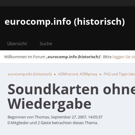
eurocomp.info (historisch)
Übersicht
Suche
Willkommen im Forum „
eurocomp.info (historisch)
“. Bitte
loggen Sie si
eurocomp.info (historisch)
AOMrecord, AOMproxy
FAQ und Tipps (de
►
►
Soundkarten ohne
Wiedergabe
Begonnen von Thomas, September 27, 2007, 14:05:37
0 Mitglieder und 2 Gäste betrachten dieses Thema.