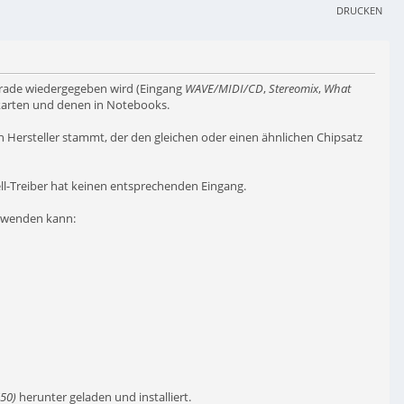
DRUCKEN
gerade wiedergegeben wird (Eingang
WAVE/MIDI/CD
,
Stereomix
,
What
dkarten und denen in Notebooks.
 Hersteller stammt, der den gleichen oder einen ähnlichen Chipsatz
ell-Treiber hat keinen entsprechenden Eingang.
rwenden kann:
50)
herunter geladen und installiert.