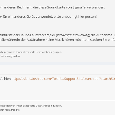
elen anderen Rechnern, die diese Soundkarte von SigmaTel verwenden.
er
für ein anderes Gerät verwendet, bitte unbedingt hier posten!
influsst der Haupt-Lautstärkeregler (
Wiedergabesteuerung
) die Aufnahme. 
Sie währedn der AuUfnahme keine Musik hören möchten, stecken Sie einfach
nicht gegen von Ihnen akzeptierte Geschäftsbedingungen.
that you agreed to.
's hier:
http://askiris.toshiba.com/ToshibaSupportSite/search.do;?searchSt
nicht gegen von Ihnen akzeptierte Geschäftsbedingungen.
that you agreed to.