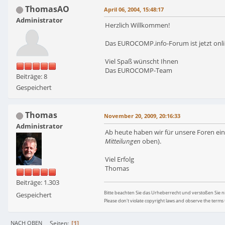
ThomasAO
April 06, 2004, 15:48:17
Administrator
Herzlich Willkommen!
Das EUROCOMP.info-Forum ist jetzt onli
Viel Spaß wünscht Ihnen
Das EUROCOMP-Team
Beiträge: 8
Gespeichert
Thomas
November 20, 2009, 20:16:33
Administrator
Ab heute haben wir für unsere Foren eine
Mitteilungen
oben).
Viel Erfolg
Thomas
Beiträge: 1.303
Bitte beachten Sie das Urheberrecht und verstoßen Sie 
Gespeichert
Please don't violate copyright laws and observe the terms 
1
Seiten
NACH OBEN