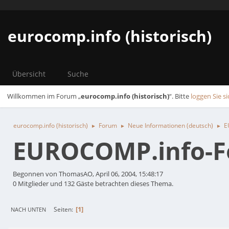
eurocomp.info (historisch)
Übersicht
Suche
Willkommen im Forum „
eurocomp.info (historisch)
“. Bitte
loggen Sie si
eurocomp.info (historisch)
Forum
Neue Informationen (deutsch)
E
►
►
►
EUROCOMP.info-Fo
Begonnen von ThomasAO, April 06, 2004, 15:48:17
0 Mitglieder und 132 Gäste betrachten dieses Thema.
1
Seiten
NACH UNTEN