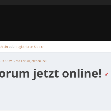
ch ein
oder
registrieren Sie sich
.
UROCOMP.info-Forum jetzt online!
rum jetzt online!