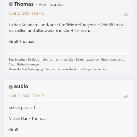
Thomas
Administrator
April 22, 2007, 21:54:03
#4
In den Standard- und/oder Profileinstellungen die Zeitdifferenz
einstellen und alles weitere in der Hilfe lesen.
Gruß Thomas
Bitte beachten Sie das Urheberrecht und verstoßen Sie nicht gegen von Ihnen akzeptierte
Geschäftsbedingungen.
Please don't violate copyright laws and observe the terms that you agreed to.
audio
April 22, 2007, 22:34:05
#5
schon passiert
Vielen Dank Thomas
Gruß