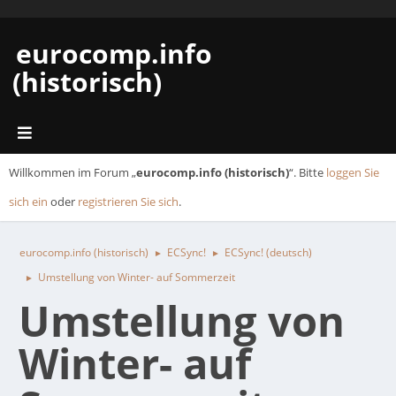
eurocomp.info
(historisch)
Willkommen im Forum „
eurocomp.info (historisch)
“. Bitte
loggen Sie
sich ein
oder
registrieren Sie sich
.
eurocomp.info (historisch)
ECSync!
ECSync! (deutsch)
►
►
Umstellung von Winter- auf Sommerzeit
►
Umstellung von
Winter- auf