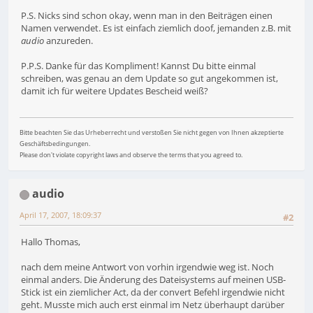
P.S. Nicks sind schon okay, wenn man in den Beiträgen einen
Namen verwendet. Es ist einfach ziemlich doof, jemanden z.B. mit
audio
anzureden.
P.P.S. Danke für das Kompliment! Kannst Du bitte einmal
schreiben, was genau an dem Update so gut angekommen ist,
damit ich für weitere Updates Bescheid weiß?
Bitte beachten Sie das Urheberrecht und verstoßen Sie nicht gegen von Ihnen akzeptierte
Geschäftsbedingungen.
Please don't violate copyright laws and observe the terms that you agreed to.
audio
April 17, 2007, 18:09:37
#2
Hallo Thomas,
nach dem meine Antwort von vorhin irgendwie weg ist. Noch
einmal anders. Die Änderung des Dateisystems auf meinen USB-
Stick ist ein ziemlicher Act, da der convert Befehl irgendwie nicht
geht. Musste mich auch erst einmal im Netz überhaupt darüber