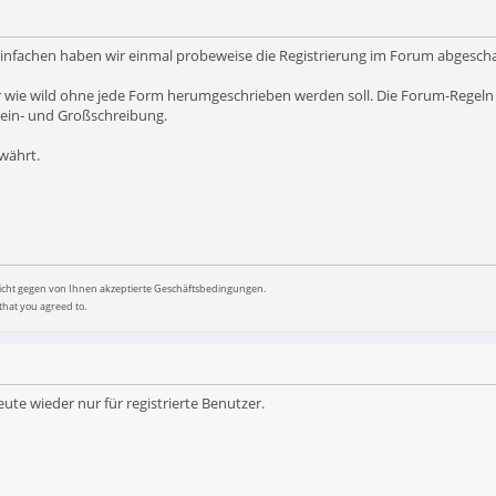
nfachen haben wir einmal probeweise die Registrierung im Forum abgeschalt
hier wie wild ohne jede Form herumgeschrieben werden soll. Die Forum-Regeln
lein- und Großschreibung.
ewährt.
nicht gegen von Ihnen akzeptierte Geschäftsbedingungen.
that you agreed to.
eute wieder nur für registrierte Benutzer.