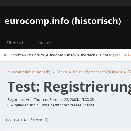
eurocomp.info (historisch)
Übersicht
Suche
Willkommen im Forum „
eurocomp.info (historisch)
“. Bitte
loggen Sie si
eurocomp.info (historisch)
Forum
Neue Informationen (deutsch)
T
►
►
►
Test: Registrieru
Begonnen von Thomas, Februar 22, 2005, 15:00:08
0 Mitglieder und 4 Gäste betrachten dieses Thema.
1
Seiten
NACH UNTEN