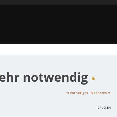
mehr notwendig
⏪ Vorheriges
-
Nächstes ⏩
DRUCKEN