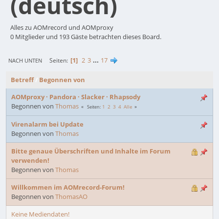
(deutsch)
Alles zu AOMrecord und AOMproxy
0 Mitglieder und 193 Gäste betrachten dieses Board.
1
2
3
...
17
Seiten
NACH UNTEN
Betreff
/
Begonnen von
AOMproxy · Pandora · Slacker · Rhapsody
Begonnen von
Thomas
1
2
3
4
Alle
Seiten
Virenalarm bei Update
Begonnen von
Thomas
Bitte genaue Überschriften und Inhalte im Forum
verwenden!
Begonnen von
Thomas
Willkommen im AOMrecord-Forum!
Begonnen von
ThomasAO
Keine Mediendaten!