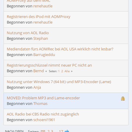
AOMProxy auf dem MAC
Begonnen von
renehautle
Registrieren des iPod mit AOMProxy
Begonnen von
renehautle
Nutzung von AOL Radio
Begonnen von
Stephan
Mediendaten fürs AOMRec bei AOL USA wirklich nicht lesbar?
Begonnen von
Barrugieddu
Registrierungsschlüssel nimmt neuer PC nicht an
Begonnen von
Bernd
1
2
Alle
Seiten
Nutzung unter Windows 7 (64 bit) und MP3-Encoder (Lame)
Begonnen von
Anja
MOVED: Problem MP3 and Lame-encoder
Begonnen von
Thomas
AOL Radio bei CBS Radio nicht zugänglich
Begonnen von
schoeni1961
1
2
3
...
17
Seiten
NACH OBEN