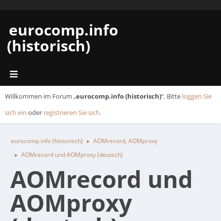
eurocomp.info
(historisch)
Willkommen im Forum „
eurocomp.info (historisch)
“. Bitte
loggen Sie
sich ein
oder
registrieren Sie sich
.
eurocomp.info (historisch)
AOMrecord, AOMproxy
►
AOMrecord und AOMproxy (deutsch)
►
AOMrecord und
AOMproxy