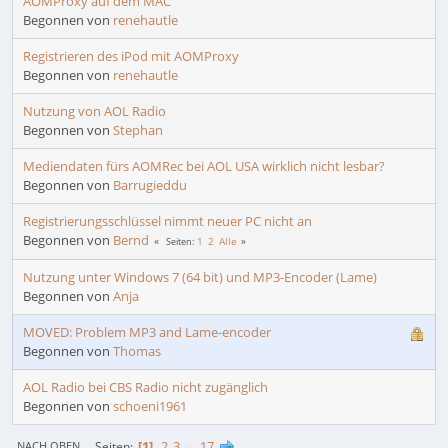
AOMProxy auf dem MAC
Begonnen von
renehautle
Registrieren des iPod mit AOMProxy
Begonnen von
renehautle
Nutzung von AOL Radio
Begonnen von
Stephan
Mediendaten fürs AOMRec bei AOL USA wirklich nicht lesbar?
Begonnen von
Barrugieddu
Registrierungsschlüssel nimmt neuer PC nicht an
Begonnen von
Bernd
1
2
Alle
Seiten
Nutzung unter Windows 7 (64 bit) und MP3-Encoder (Lame)
Begonnen von
Anja
MOVED: Problem MP3 and Lame-encoder
Begonnen von
Thomas
AOL Radio bei CBS Radio nicht zugänglich
Begonnen von
schoeni1961
1
2
3
...
17
Seiten
NACH OBEN