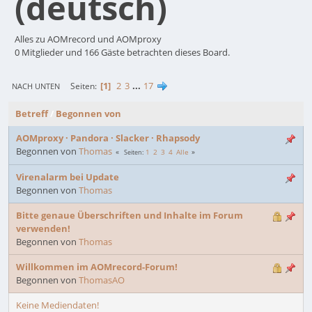
(deutsch)
Alles zu AOMrecord und AOMproxy
0 Mitglieder und 166 Gäste betrachten dieses Board.
1
2
3
...
17
Seiten
NACH UNTEN
Betreff
/
Begonnen von
AOMproxy · Pandora · Slacker · Rhapsody
Begonnen von
Thomas
1
2
3
4
Alle
Seiten
Virenalarm bei Update
Begonnen von
Thomas
Bitte genaue Überschriften und Inhalte im Forum
verwenden!
Begonnen von
Thomas
Willkommen im AOMrecord-Forum!
Begonnen von
ThomasAO
Keine Mediendaten!