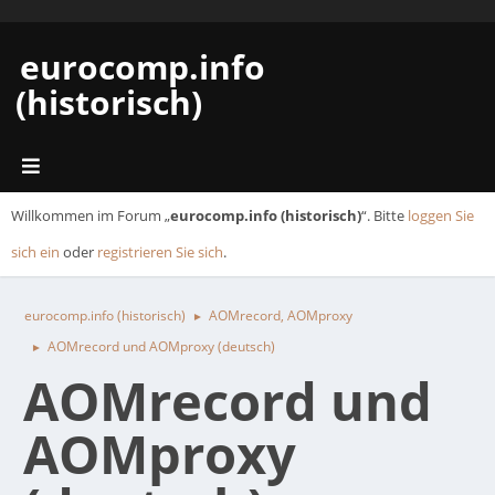
eurocomp.info
(historisch)
Willkommen im Forum „
eurocomp.info (historisch)
“. Bitte
loggen Sie
sich ein
oder
registrieren Sie sich
.
eurocomp.info (historisch)
AOMrecord, AOMproxy
►
AOMrecord und AOMproxy (deutsch)
►
AOMrecord und
AOMproxy