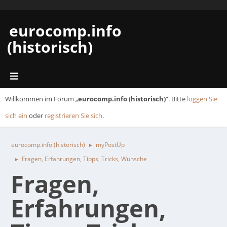
eurocomp.info
(historisch)
Willkommen im Forum „
eurocomp.info (historisch)
“. Bitte
loggen Sie
sich ein
oder
registrieren Sie sich
.
eurocomp.info (historisch)
myPostUp
►
Fragen, Erfahrungen, Tipps, Tricks, Wünsche
►
Fragen,
Erfahrungen,