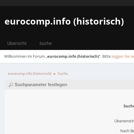
eurocomp.info (historisch)
Übersicht
Suche
Willkommen im Forum „
eurocomp.info (historisch)
“. Bitte
loggen Sie si
eurocomp.info (historisch)
Suche
►
Suchparameter festlegen
Such
Übereinst
Nach Be