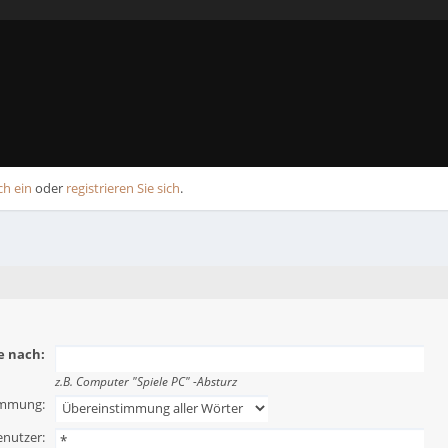
ch ein
oder
registrieren Sie sich
.
e nach:
z.B.
Computer "Spiele PC" -Absturz
immung:
nutzer: