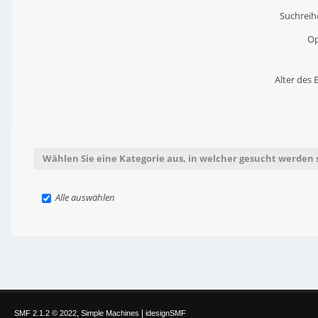
Suchreih
Op
Alter des 
Wählen Sie eine Kategorie aus, in welcher gesucht werden s
Alle auswählen
,
|
SMF 2.1.2 © 2022
Simple Machines
idesignSMF