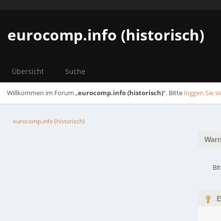
eurocomp.info (historisch)
Übersicht
Suche
Willkommen im Forum „
eurocomp.info (historisch)
“. Bitte
loggen Sie si
eurocomp.info (historisch)
Warn
Bi
E