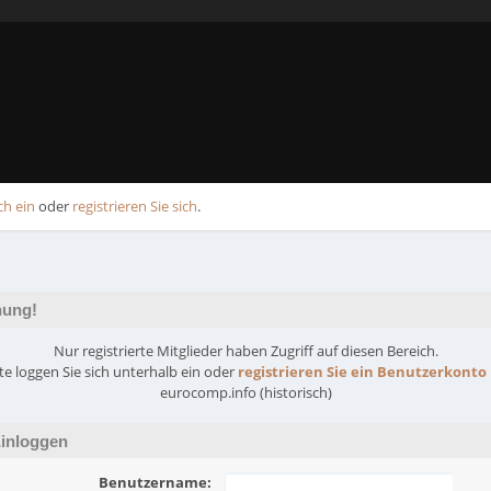
ch ein
oder
registrieren Sie sich
.
ung!
Nur registrierte Mitglieder haben Zugriff auf diesen Bereich.
tte loggen Sie sich unterhalb ein oder
registrieren Sie ein Benutzerkonto
eurocomp.info (historisch)
inloggen
Benutzername: