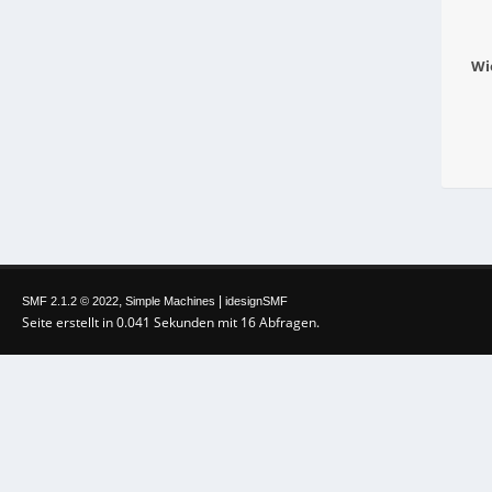
Wi
,
|
SMF 2.1.2 © 2022
Simple Machines
idesignSMF
Seite erstellt in 0.041 Sekunden mit 16 Abfragen.