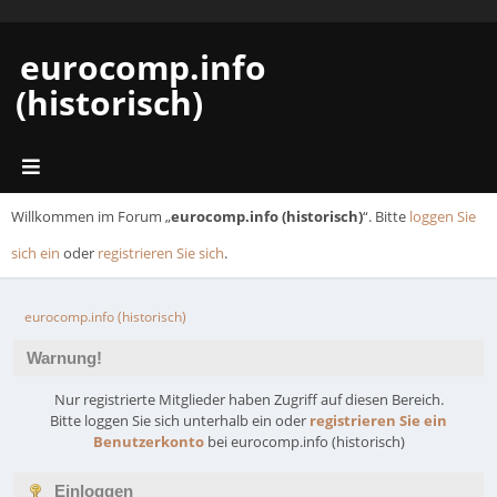
eurocomp.info
(historisch)
Willkommen im Forum „
eurocomp.info (historisch)
“. Bitte
loggen Sie
sich ein
oder
registrieren Sie sich
.
eurocomp.info (historisch)
Warnung!
Nur registrierte Mitglieder haben Zugriff auf diesen Bereich.
Bitte loggen Sie sich unterhalb ein oder
registrieren Sie ein
Benutzerkonto
bei eurocomp.info (historisch)
Einloggen