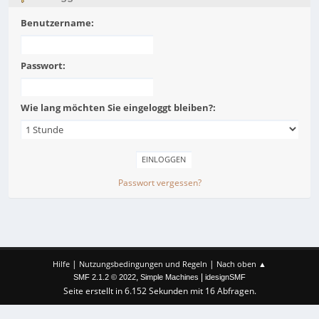
Benutzername:
Passwort:
Wie lang möchten Sie eingeloggt bleiben?:
Passwort vergessen?
|
|
Hilfe
Nutzungsbedingungen und Regeln
Nach oben ▲
,
|
SMF 2.1.2 © 2022
Simple Machines
idesignSMF
Seite erstellt in 6.152 Sekunden mit 16 Abfragen.