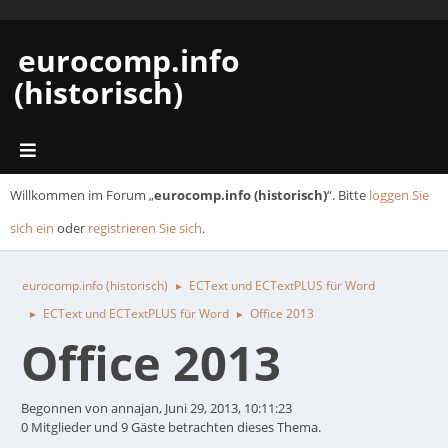
eurocomp.info
(historisch)
Willkommen im Forum „
eurocomp.info (historisch)
“. Bitte
loggen Sie
sich ein
oder
registrieren Sie sich
.
eurocomp.info (historisch)
ECText und ECTextPLUS für Word
►
ECText und ECTextPLUS für Word
Office 2013
►
►
Office 2013
Begonnen von annajan, Juni 29, 2013, 10:11:23
0 Mitglieder und 9 Gäste betrachten dieses Thema.