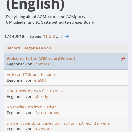
(English)
Everything about AOMrecord and AOMproxy
0 Mitglieder und 92 Gäste betrachten dieses Board.
1
2
3
...
7
Seiten
NACH UNTEN
Betreff
/
Begonnen von
Welcome to the AOMrecord Forum!
Begonnen von
ThomasAO
Artist and Title are the same
Begonnen von
letti001
Not converting wav files to mp3
Begonnen von
robearly
No Media Data from Slacker.
Begonnen von
b2customrods
wma encoder downloaded but I still can not record in wma
Begonnen von
taskmaster