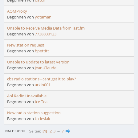
Begonnen von
batch
AOMProxy
Begonnen von
yotaman
Unable to Receive Media Data from last.fm
Begonnen von
7738830123
New station request
Begonnen von
bpettitt
Unable to update to latest version
Begonnen von
Jean-Claude
cbs radio stations - cant get it to play?
Begonnen von
arkin001
Aol Radio Unavailable
Begonnen von
Ice Tea
New radio station suggestion
Begonnen von
tccieslak
1
2
3
...
7
Seiten
NACH OBEN