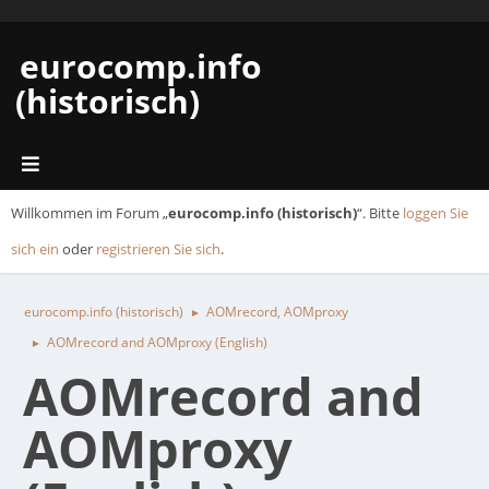
eurocomp.info
(historisch)
Willkommen im Forum „
eurocomp.info (historisch)
“. Bitte
loggen Sie
sich ein
oder
registrieren Sie sich
.
eurocomp.info (historisch)
AOMrecord, AOMproxy
►
AOMrecord and AOMproxy (English)
►
AOMrecord and
AOMproxy