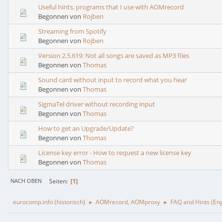
Useful hints, programs that I use with AOMrecord
Begonnen von
Rojben
Streaming from Spotify
Begonnen von
Rojben
Version 2.5.619: Not all songs are saved as MP3 files
Begonnen von
Thomas
Sound card without input to record what you hear
Begonnen von
Thomas
SigmaTel driver without recording input
Begonnen von
Thomas
How to get an Upgrade/Update?
Begonnen von
Thomas
License key error - How to request a new license key
Begonnen von
Thomas
1
Seiten
NACH OBEN
eurocomp.info (historisch)
AOMrecord, AOMproxy
FAQ and Hints (Eng
►
►