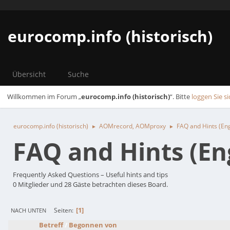
eurocomp.info (historisch)
Übersicht
Suche
Willkommen im Forum „
eurocomp.info (historisch)
“. Bitte
loggen Sie si
eurocomp.info (historisch)
AOMrecord, AOMproxy
FAQ and Hints (Eng
►
►
FAQ and Hints (En
Frequently Asked Questions – Useful hints and tips
0 Mitglieder und 28 Gäste betrachten dieses Board.
1
Seiten
NACH UNTEN
Betreff
/
Begonnen von