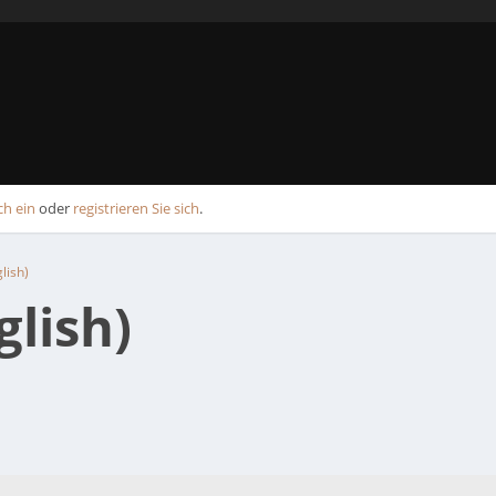
ch ein
oder
registrieren Sie sich
.
lish)
glish)