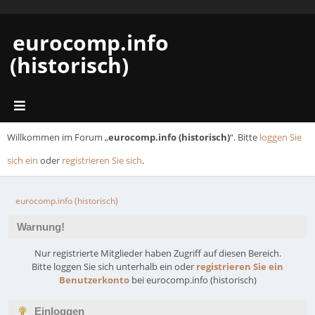
eurocomp.info
(historisch)
Willkommen im Forum „
eurocomp.info (historisch)
“. Bitte
loggen Sie
sich ein
oder
registrieren Sie sich
.
eurocomp.info (historisch)
Warnung!
Nur registrierte Mitglieder haben Zugriff auf diesen Bereich.
Bitte loggen Sie sich unterhalb ein oder
registrieren Sie ein
Benutzerkonto
bei eurocomp.info (historisch)
Einloggen