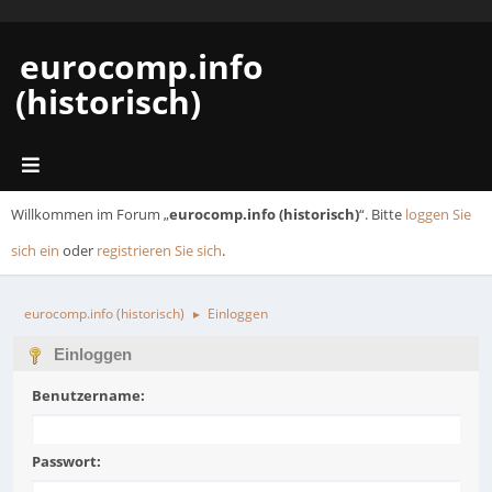
eurocomp.info
(historisch)
Willkommen im Forum „
eurocomp.info (historisch)
“. Bitte
loggen Sie
sich ein
oder
registrieren Sie sich
.
eurocomp.info (historisch)
Einloggen
►
Einloggen
Benutzername:
Passwort: