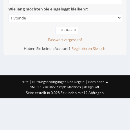
Wie lang möchten Sie eingeloggt bleiben?:
Passwort vergessen?
Haben Sie keinen Account?
Registrieren Sie sich
.
|
|
Hilfe
Nutzungsbedingungen und Regeln
Nach oben ▲
,
|
SMF 2.1.2 © 2022
Simple Machines
idesignSMF
Seite erstellt in 0.028 Sekunden mit 12 Abfragen.