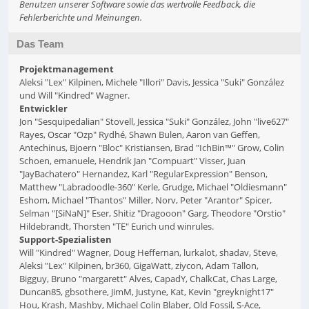
Benutzen unserer Software sowie das wertvolle Feedback, die
Fehlerberichte und Meinungen.
Das Team
Projektmanagement
Aleksi "Lex" Kilpinen, Michele "Illori" Davis, Jessica "Suki" González
und Will "Kindred" Wagner.
Entwickler
Jon "Sesquipedalian" Stovell, Jessica "Suki" González, John "live627"
Rayes, Oscar "Ozp" Rydhé, Shawn Bulen, Aaron van Geffen,
Antechinus, Bjoern "Bloc" Kristiansen, Brad "IchBin™" Grow, Colin
Schoen, emanuele, Hendrik Jan "Compuart" Visser, Juan
"JayBachatero" Hernandez, Karl "RegularExpression" Benson,
Matthew "Labradoodle-360" Kerle, Grudge, Michael "Oldiesmann"
Eshom, Michael "Thantos" Miller, Norv, Peter "Arantor" Spicer,
Selman "[SiNaN]" Eser, Shitiz "Dragooon" Garg, Theodore "Orstio"
Hildebrandt, Thorsten "TE" Eurich und winrules.
Support-Spezialisten
Will "Kindred" Wagner, Doug Heffernan, lurkalot, shadav, Steve,
Aleksi "Lex" Kilpinen, br360, GigaWatt, ziycon, Adam Tallon,
Bigguy, Bruno "margarett" Alves, CapadY, ChalkCat, Chas Large,
Duncan85, gbsothere, JimM, Justyne, Kat, Kevin "greyknight17"
Hou, Krash, Mashby, Michael Colin Blaber, Old Fossil, S-Ace,