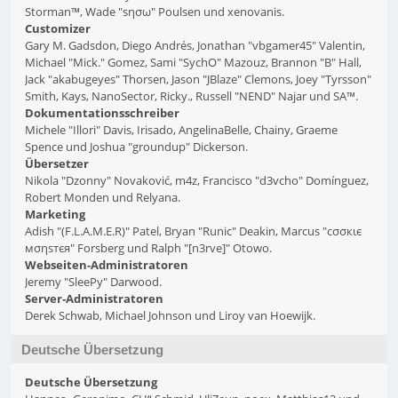
Storman™, Wade "sησω" Poulsen und xenovanis.
Customizer
Gary M. Gadsdon, Diego Andrés, Jonathan "vbgamer45" Valentin,
Michael "Mick." Gomez, Sami "SychO" Mazouz, Brannon "B" Hall,
Jack "akabugeyes" Thorsen, Jason "JBlaze" Clemons, Joey "Tyrsson"
Smith, Kays, NanoSector, Ricky., Russell "NEND" Najar und SA™.
Dokumentationsschreiber
Michele "Illori" Davis, Irisado, AngelinaBelle, Chainy, Graeme
Spence und Joshua "groundup" Dickerson.
Übersetzer
Nikola "Dzonny" Novaković, m4z, Francisco "d3vcho" Domínguez,
Robert Monden und Relyana.
Marketing
Adish "(F.L.A.M.E.R)" Patel, Bryan "Runic" Deakin, Marcus "cσσкιє
мσηѕтєя" Forsberg und Ralph "[n3rve]" Otowo.
Webseiten-Administratoren
Jeremy "SleePy" Darwood.
Server-Administratoren
Derek Schwab, Michael Johnson und Liroy van Hoewijk.
Deutsche Übersetzung
Deutsche Übersetzung