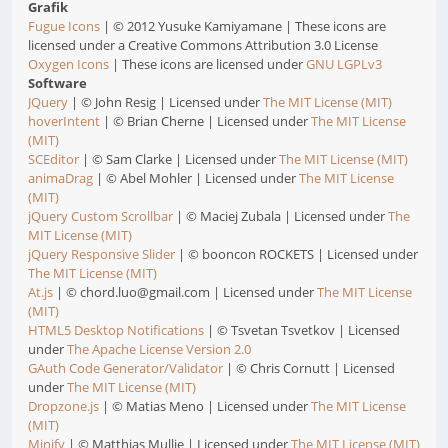
Grafik
Fugue Icons
| © 2012 Yusuke Kamiyamane | These icons are
licensed under a Creative Commons Attribution 3.0 License
Oxygen Icons
| These icons are licensed under
GNU LGPLv3
Software
JQuery
| © John Resig | Licensed under
The MIT License (MIT)
hoverIntent
| © Brian Cherne | Licensed under
The MIT License
(MIT)
SCEditor
| © Sam Clarke | Licensed under
The MIT License (MIT)
animaDrag
| © Abel Mohler | Licensed under
The MIT License
(MIT)
jQuery Custom Scrollbar
| © Maciej Zubala | Licensed under
The
MIT License (MIT)
jQuery Responsive Slider
| © booncon ROCKETS | Licensed under
The MIT License (MIT)
At.js
| © chord.luo@gmail.com | Licensed under
The MIT License
(MIT)
HTML5 Desktop Notifications
| © Tsvetan Tsvetkov | Licensed
under
The Apache License Version 2.0
GAuth Code Generator/Validator
| © Chris Cornutt | Licensed
under
The MIT License (MIT)
Dropzone.js
| © Matias Meno | Licensed under
The MIT License
(MIT)
Minify
| © Matthias Mullie | Licensed under
The MIT License (MIT)