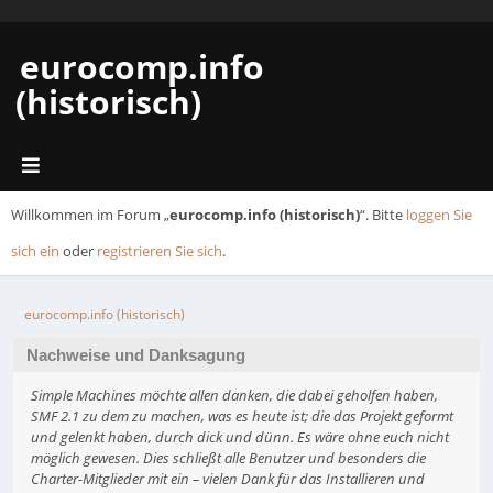
eurocomp.info
(historisch)
Willkommen im Forum „
eurocomp.info (historisch)
“. Bitte
loggen Sie
sich ein
oder
registrieren Sie sich
.
eurocomp.info (historisch)
Nachweise und Danksagung
Simple Machines möchte allen danken, die dabei geholfen haben,
SMF 2.1 zu dem zu machen, was es heute ist; die das Projekt geformt
und gelenkt haben, durch dick und dünn. Es wäre ohne euch nicht
möglich gewesen. Dies schließt alle Benutzer und besonders die
Charter-Mitglieder mit ein – vielen Dank für das Installieren und