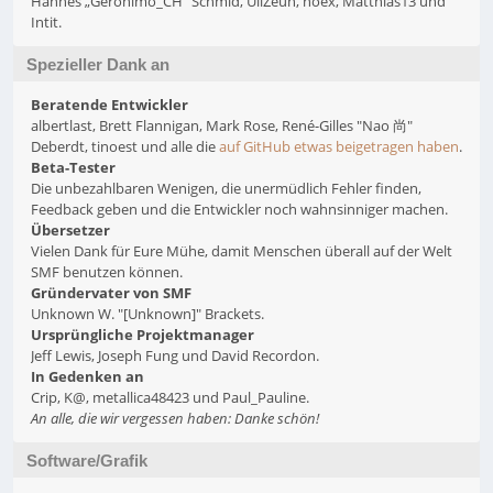
Hannes „Geronimo_CH“ Schmid, UliZeun, noex, Matthias13 und
Intit.
Spezieller Dank an
Beratende Entwickler
albertlast, Brett Flannigan, Mark Rose, René-Gilles "Nao 尚"
Deberdt, tinoest und alle die
auf GitHub etwas beigetragen haben
.
Beta-Tester
Die unbezahlbaren Wenigen, die unermüdlich Fehler finden,
Feedback geben und die Entwickler noch wahnsinniger machen.
Übersetzer
Vielen Dank für Eure Mühe, damit Menschen überall auf der Welt
SMF benutzen können.
Gründervater von SMF
Unknown W. "[Unknown]" Brackets.
Ursprüngliche Projektmanager
Jeff Lewis, Joseph Fung und David Recordon.
In Gedenken an
Crip, K@, metallica48423 und Paul_Pauline.
An alle, die wir vergessen haben: Danke schön!
Software/Grafik