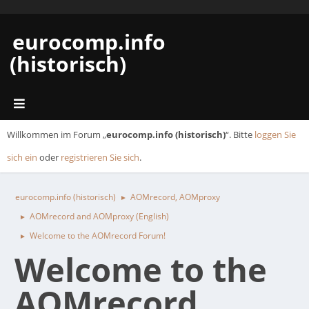
eurocomp.info
(historisch)
Willkommen im Forum „
eurocomp.info (historisch)
“. Bitte
loggen Sie
sich ein
oder
registrieren Sie sich
.
eurocomp.info (historisch)
AOMrecord, AOMproxy
►
AOMrecord and AOMproxy (English)
►
Welcome to the AOMrecord Forum!
►
Welcome to the
AOMrecord