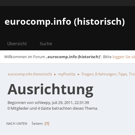
eurocomp.info (historisch)
Übersicht
Suche
Willkommen im Forum „
eurocomp.info (historisch)
“. Bitte
loggen Sie si
eurocomp.info (historisch)
myPostUp
Fragen, Erfahrungen, Tipps, Tr
►
►
Ausrichtung
Begonnen von schleepy, Juli 29, 2011, 22:31:39
0 Mitglieder und 4 Gäste betrachten dieses Thema.
1
Seiten
NACH UNTEN