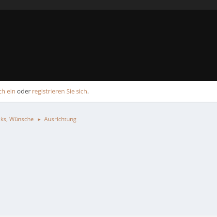
ch ein
oder
registrieren Sie sich
.
icks, Wünsche
Ausrichtung
►