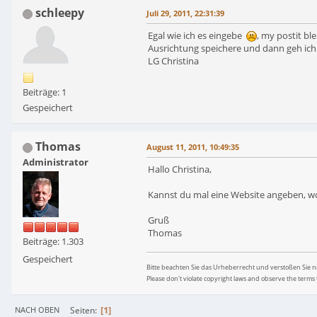
schleepy
Juli 29, 2011, 22:31:39
Egal wie ich es eingebe
, my postit ble
Ausrichtung speichere und dann geh ich 
LG Christina
Beiträge: 1
Gespeichert
Thomas
August 11, 2011, 10:49:35
Administrator
Hallo Christina,
Kannst du mal eine Website angeben, wo 
Gruß
Thomas
Beiträge: 1.303
Gespeichert
Bitte beachten Sie das Urheberrecht und verstoßen Sie 
Please don't violate copyright laws and observe the terms 
1
Seiten
NACH OBEN