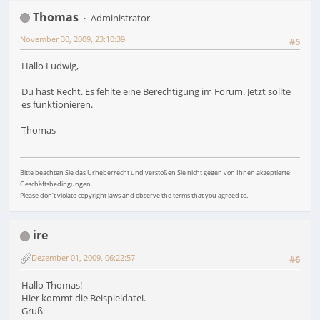
Thomas
Administrator
November 30, 2009, 23:10:39
#5
Hallo Ludwig,
Du hast Recht. Es fehlte eine Berechtigung im Forum. Jetzt sollte
es funktionieren.
Thomas
Bitte beachten Sie das Urheberrecht und verstoßen Sie nicht gegen von Ihnen akzeptierte
Geschäftsbedingungen.
Please don't violate copyright laws and observe the terms that you agreed to.
ire
Dezember 01, 2009, 06:22:57
#6
Hallo Thomas!
Hier kommt die Beispieldatei.
Gruß