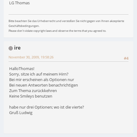
LG Thomas
Bitte beachten Sie das Urheberrecht und verstoßen Sie nicht gegen von Ihnen akzeptierte
Geschäftsbedingungen.
Please don't violate copyright laws and observe the terms that you agreed to.
ire
November 30, 2009, 19:58:26
#4
HalloThomas!
Sorry, sitze ich auf meinem Hirn?
Bei mir erscheinen als Optionen nur
Bei neuen Antworten benachrichtigen
Zum Thema zurückkehren
Keine Smileys benutzen
habe nur drei Optionen; wo ist die vierte?
Gruß Ludwig