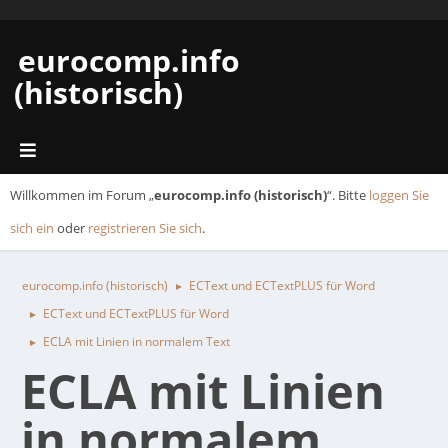
eurocomp.info
(historisch)
Willkommen im Forum „
eurocomp.info (historisch)
“. Bitte
loggen Sie
sich ein
oder
registrieren Sie sich
.
eurocomp.info (historisch)
ECText und ECTextPLUS für Word
►
ECText und ECTextPLUS für Word
►
ECLA mit Linien in normalem Text
►
ECLA mit Linien
in normalem