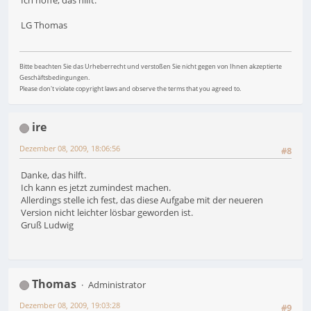
LG Thomas
Bitte beachten Sie das Urheberrecht und verstoßen Sie nicht gegen von Ihnen akzeptierte
Geschäftsbedingungen.
Please don't violate copyright laws and observe the terms that you agreed to.
ire
Dezember 08, 2009, 18:06:56
#8
Danke, das hilft.
Ich kann es jetzt zumindest machen.
Allerdings stelle ich fest, das diese Aufgabe mit der neueren
Version nicht leichter lösbar geworden ist.
Gruß Ludwig
Thomas
Administrator
Dezember 08, 2009, 19:03:28
#9