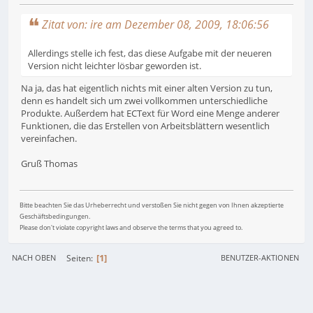
Zitat von: ire am Dezember 08, 2009, 18:06:56
Allerdings stelle ich fest, das diese Aufgabe mit der neueren
Version nicht leichter lösbar geworden ist.
Na ja, das hat eigentlich nichts mit einer alten Version zu tun,
denn es handelt sich um zwei vollkommen unterschiedliche
Produkte. Außerdem hat ECText für Word eine Menge anderer
Funktionen, die das Erstellen von Arbeitsblättern wesentlich
vereinfachen.
Gruß Thomas
Bitte beachten Sie das Urheberrecht und verstoßen Sie nicht gegen von Ihnen akzeptierte
Geschäftsbedingungen.
Please don't violate copyright laws and observe the terms that you agreed to.
1
Seiten
NACH OBEN
BENUTZER-AKTIONEN