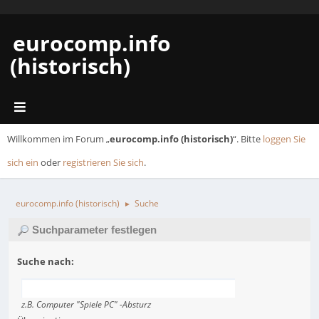
eurocomp.info
(historisch)
Willkommen im Forum „
eurocomp.info (historisch)
“. Bitte
loggen Sie
sich ein
oder
registrieren Sie sich
.
eurocomp.info (historisch)
Suche
►
Suchparameter festlegen
Suche nach:
z.B.
Computer "Spiele PC" -Absturz