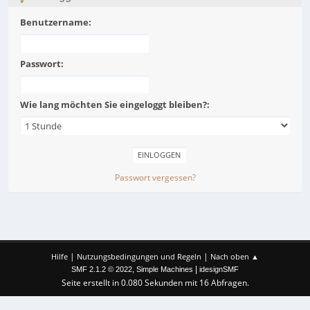
Benutzername:
Passwort:
Wie lang möchten Sie eingeloggt bleiben?:
Passwort vergessen?
|
|
Hilfe
Nutzungsbedingungen und Regeln
Nach oben ▲
,
|
SMF 2.1.2 © 2022
Simple Machines
idesignSMF
Seite erstellt in 0.080 Sekunden mit 16 Abfragen.