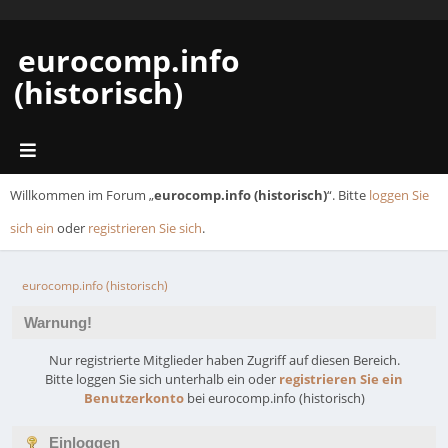
eurocomp.info
(historisch)
Willkommen im Forum „
eurocomp.info (historisch)
“. Bitte
loggen Sie
sich ein
oder
registrieren Sie sich
.
eurocomp.info (historisch)
Warnung!
Nur registrierte Mitglieder haben Zugriff auf diesen Bereich.
Bitte loggen Sie sich unterhalb ein oder
registrieren Sie ein
Benutzerkonto
bei eurocomp.info (historisch)
Einloggen