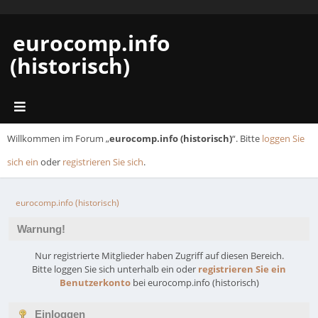
eurocomp.info
(historisch)
Willkommen im Forum „
eurocomp.info (historisch)
“. Bitte
loggen Sie
sich ein
oder
registrieren Sie sich
.
eurocomp.info (historisch)
Warnung!
Nur registrierte Mitglieder haben Zugriff auf diesen Bereich.
Bitte loggen Sie sich unterhalb ein oder
registrieren Sie ein
Benutzerkonto
bei eurocomp.info (historisch)
Einloggen