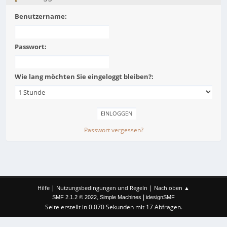
Benutzername:
Passwort:
Wie lang möchten Sie eingeloggt bleiben?:
Passwort vergessen?
|
|
Hilfe
Nutzungsbedingungen und Regeln
Nach oben ▲
,
|
SMF 2.1.2 © 2022
Simple Machines
idesignSMF
Seite erstellt in 0.070 Sekunden mit 17 Abfragen.