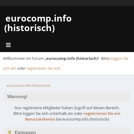
eurocomp.info
(historisch)
Willkommen im Forum „
eurocomp.info (historisch)
“. Bitte
loggen Sie
sich ein
oder
registrieren Sie sich
.
eurocomp.info (historisch)
Warnung!
Nur registrierte Mitglieder haben Zugriff auf diesen Bereich.
Bitte loggen Sie sich unterhalb ein oder
registrieren Sie ein
Benutzerkonto
bei eurocomp.info (historisch)
Einloggen