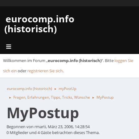
eurocomp.info
(historisch)
Willkommen im Forum „
eurocomp.info (historisch)
“. Bitte
loggen Sie
sich ein
oder
registrieren Sie sich
.
eurocomp.info (historisch)
myPostUp
►
Fragen, Erfahrungen, Tipps, Tricks, Wünsche
MyPostup
►
►
MyPostup
Begonnen von rmarti, März 23, 2006, 14:28:54
0 Mitglieder und 4 Gäste betrachten dieses Thema.