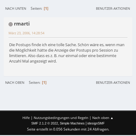
1
Seiten
NACH UNTEN
BENUTZER-AKTIONEN
rmarti
März 23, 2006, 14:28:54
Die Postups finde ich eine tolle Sache. Schön wäre es, wenn man
die Möglichkeit hätte die Anzeige der Postups pro Session zu
limitieren. Also dass es z. B. nur einmal oder eine bestimmte
Anzahl Mal angezeigt wird.
1
Seiten
NACH OBEN
BENUTZER-AKTIONEN
|
|
Hilfe
Nutzungsbedingungen und Regeln
Nach oben ▲
,
|
SMF 2.1.2 © 2022
Simple Machines
idesignSMF
Seite erstellt in 0.056 Sekunden mit 24 Abfragen.