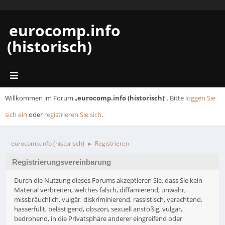
eurocomp.info
(historisch)
Willkommen im Forum „
eurocomp.info (historisch)
“. Bitte
loggen Sie
sich ein
oder
registrieren Sie sich
.
eurocomp.info (historisch)
Registrieren
►
Registrierungsvereinbarung
Durch die Nutzung dieses Forums akzeptieren Sie, dass Sie kein
Material verbreiten, welches falsch, diffamierend, unwahr,
missbräuchlich, vulgär, diskriminierend, rassistisch, verachtend,
hasserfüllt, belästigend, obszön, sexuell anstößig, vulgär,
bedrohend, in die Privatsphäre anderer eingreifend oder