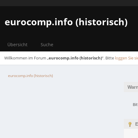
eurocomp.info (historisch)
Übersicht
Suche
Willkommen im Forum „
eurocomp.info (historisch)
“. Bitte
loggen Sie si
eurocomp.info (historisch)
Warn
Bi
E