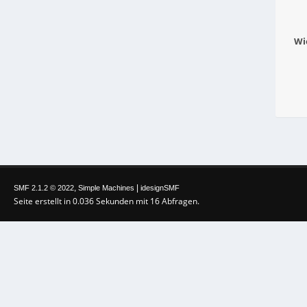
Wi
,
|
SMF 2.1.2 © 2022
Simple Machines
idesignSMF
Seite erstellt in 0.036 Sekunden mit 16 Abfragen.