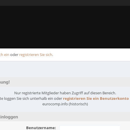
ch ein
oder
registrieren Sie sich
.
ung!
Nur registrierte Mitglieder haben Zugriff auf diesen Bereich.
tte loggen Sie sich unterhalb ein oder
registrieren Sie ein Benutzerkonto
eurocomp.info (historisch)
inloggen
Benutzername: