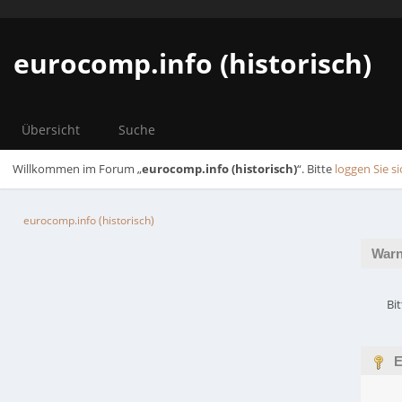
eurocomp.info (historisch)
Übersicht
Suche
Willkommen im Forum „
eurocomp.info (historisch)
“. Bitte
loggen Sie si
eurocomp.info (historisch)
Warn
Bi
E