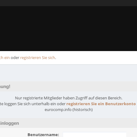
ch ein
oder
registrieren Sie sich
.
ung!
Nur registrierte Mitglieder haben Zugriff auf diesen Bereich.
tte loggen Sie sich unterhalb ein oder
registrieren Sie ein Benutzerkonto
eurocomp.info (historisch)
inloggen
Benutzername: