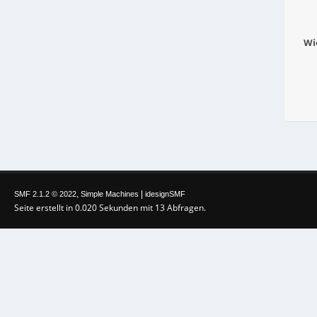
Wi
,
|
SMF 2.1.2 © 2022
Simple Machines
idesignSMF
Seite erstellt in 0.020 Sekunden mit 13 Abfragen.