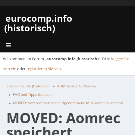
eurocomp.info
(historisch)
Willkommen im Forum „
eurocomp.info (historisch)
“. Bitte
loggen Sie
sich ein
oder
registrieren Sie sich
.
eurocomp.info (historisch)
AOMrecord, AOMproxy
►
FAQ und Tipps (deutsch)
►
MOVED: Aomrec speichert aufgenommene Musikdateien nicht ab
►
MOVED: Aomrec
speichert