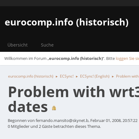
eurocomp.info (historisch)
Übersicht
Suche
Willkommen im Forum „
eurocomp.info (historisch)
“. Bitte
loggen Sie si
eurocomp.info (historisch)
ECSync!
ECSync! (English)
Problem with
►
►
►
Problem with wrt3
dates
Begonnen von fernando.mansito@skynet.b, Februar 01, 2008, 20:57:22
0 Mitglieder und 2 Gäste betrachten dieses Thema.