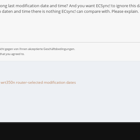
wrong last modification date and time? And you want ECSync! to ignore this
ion daten and time there is nothing ECsync! can compare with. Please explain.
nicht gegen von Ihnen akzeptierte Geschäftsbedingungen.
that you agreed to.
 wrt350n router-selected modification dates