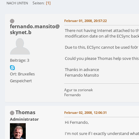
1
Seiten
NACH UNTEN
Februar 01, 2008, 20:57:22
fernando.mansito@
There not having Internet attached to th
skynet.b
modification date on all the ECSync bac
Due to this, ECSync cannot be used fo0r t
Could you please Thomas help sove this 
Beiträge: 3
Thanks in advance
Ort: Bruxelles
Fernando Mansito
Gespeichert
Agur ta zorionak
Fernando
Thomas
Februar 02, 2008, 12:06:31
Administrator
Hi Fernando,
I'm not sure if I exactly understand wha