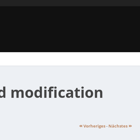
d modification
⏪ Vorheriges
-
Nächstes ⏩