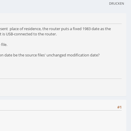
DRUCKEN
sent place of residence, the router puts a fixed 1983 date as the
t is USB-connected to the router.
file.
ion date be the source files' unchanged modification date?
#1