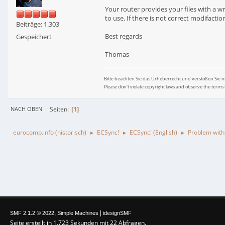
Your router provides your files with a 
to use. If there is not correct modifact
Beiträge: 1.303
Best regards
Gespeichert
Thomas
Bitte beachten Sie das Urheberrecht und verstoßen Sie 
Please don't violate copyright laws and observe the terms 
1
Seiten
NACH OBEN
eurocomp.info (historisch)
ECSync!
ECSync! (English)
Problem with
►
►
►
,
|
SMF 2.1.2 © 2022
Simple Machines
idesignSMF
Seite erstellt in 1.723 Sekunden mit 22 Abfragen.