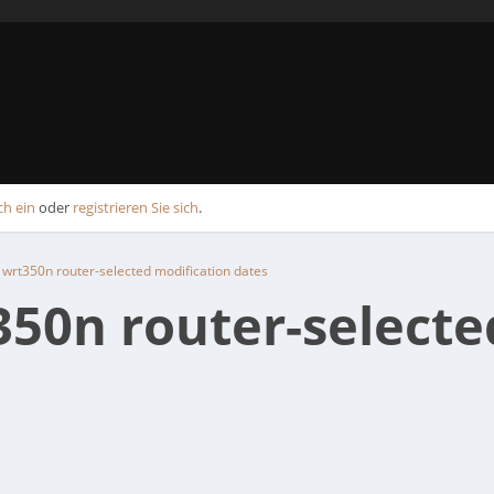
ch ein
oder
registrieren Sie sich
.
 wrt350n router-selected modification dates
50n router-selecte