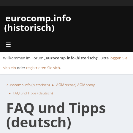
eurocomp.info
(historisch)
Willkommen im Forum „
eurocomp.info (historisch)
“. Bitte
loggen Sie
sich ein
oder
registrieren Sie sich
.
eurocomp.info (historisch)
AOMrecord, AOMproxy
►
FAQ und Tipps (deutsch)
►
FAQ und Tipps
(deutsch)