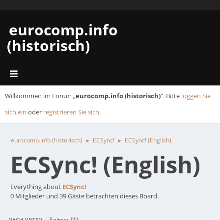
eurocomp.info
(historisch)
Willkommen im Forum „
eurocomp.info (historisch)
“. Bitte
loggen Sie
sich ein
oder
registrieren Sie sich
.
eurocomp.info (historisch)
ECSync!
ECSync! (English)
►
►
ECSync! (English)
Everything about
ECSync!
0 Mitglieder und 39 Gäste betrachten dieses Board.
1
Seiten
NACH UNTEN