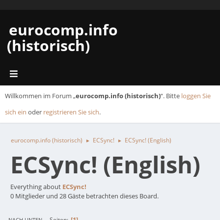
eurocomp.info
(historisch)
Willkommen im Forum „
eurocomp.info (historisch)
“. Bitte
loggen Sie
sich ein
oder
registrieren Sie sich
.
eurocomp.info (historisch)
ECSync!
ECSync! (English)
►
►
ECSync! (English)
Everything about
ECSync!
0 Mitglieder und 28 Gäste betrachten dieses Board.
1
Seiten
NACH UNTEN