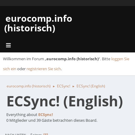
eurocomp.info
(historisch)
Willkommen im Forum „
eurocomp.info (historisch)
“. Bitte
loggen Sie
sich ein
oder
registrieren Sie sich
.
eurocomp.info (historisch)
ECSync!
ECSync! (English)
►
►
ECSync! (English)
Everything about
ECSync!
0 Mitglieder und 39 Gäste betrachten dieses Board.
1
Seiten
NACH UNTEN