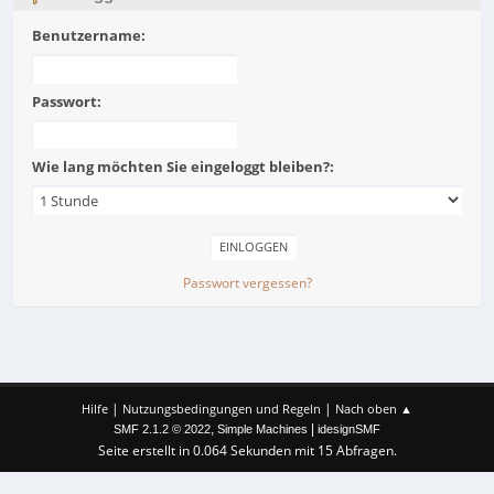
Benutzername:
Passwort:
Wie lang möchten Sie eingeloggt bleiben?:
Passwort vergessen?
|
|
Hilfe
Nutzungsbedingungen und Regeln
Nach oben ▲
,
|
SMF 2.1.2 © 2022
Simple Machines
idesignSMF
Seite erstellt in 0.064 Sekunden mit 15 Abfragen.