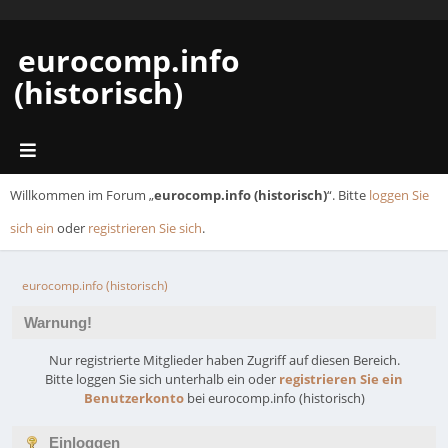
eurocomp.info
(historisch)
Willkommen im Forum „
eurocomp.info (historisch)
“. Bitte
loggen Sie
sich ein
oder
registrieren Sie sich
.
eurocomp.info (historisch)
Warnung!
Nur registrierte Mitglieder haben Zugriff auf diesen Bereich.
Bitte loggen Sie sich unterhalb ein oder
registrieren Sie ein
Benutzerkonto
bei eurocomp.info (historisch)
Einloggen