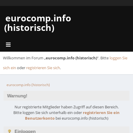
eurocomp.info
(historisch)
Willkommen im Forum „
eurocomp.info (historisch)
“. Bitte
loggen Sie
sich ein
oder
registrieren Sie sich
.
eurocomp.info (historisch)
Warnung!
Nur registrierte Mitglieder haben Zugriff auf diesen Bereich.
Bitte loggen Sie sich unterhalb ein oder
registrieren Sie ein
Benutzerkonto
bei eurocomp.info (historisch)
Einloggen