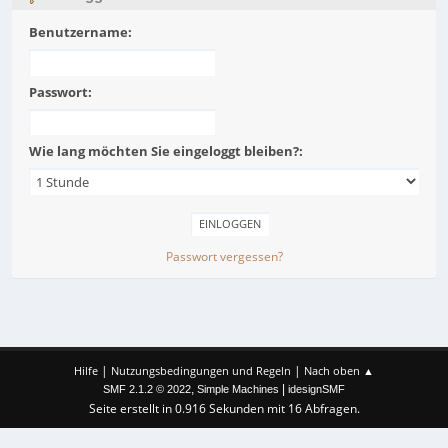
Benutzername:
Passwort:
Wie lang möchten Sie eingeloggt bleiben?:
Passwort vergessen?
|
|
Hilfe
Nutzungsbedingungen und Regeln
Nach oben ▲
,
|
SMF 2.1.2 © 2022
Simple Machines
idesignSMF
Seite erstellt in 0.916 Sekunden mit 16 Abfragen.