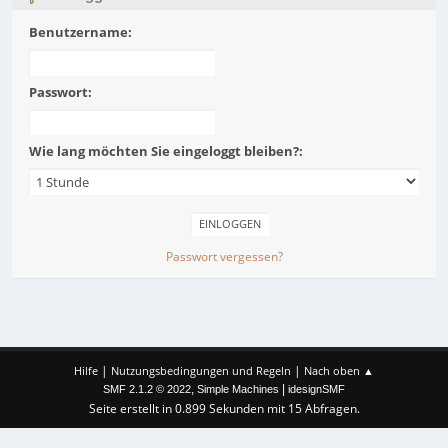
Benutzername:
Passwort:
Wie lang möchten Sie eingeloggt bleiben?:
Passwort vergessen?
|
|
Hilfe
Nutzungsbedingungen und Regeln
Nach oben ▲
,
|
SMF 2.1.2 © 2022
Simple Machines
idesignSMF
Seite erstellt in 0.899 Sekunden mit 15 Abfragen.