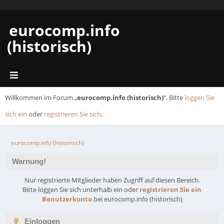
eurocomp.info
(historisch)
Willkommen im Forum „
eurocomp.info (historisch)
“. Bitte
loggen Sie
sich ein
oder
registrieren Sie sich
.
eurocomp.info (historisch)
Warnung!
Nur registrierte Mitglieder haben Zugriff auf diesen Bereich.
Bitte loggen Sie sich unterhalb ein oder
registrieren Sie ein
Benutzerkonto
bei eurocomp.info (historisch)
Einloggen