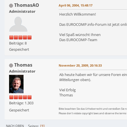
ThomasAO
April 06, 2004, 15:48:17
Administrator
Herzlich Willkommen!
Das EUROCOMP.info-Forum ist jetzt onli
Viel Spaß wünscht Ihnen
Das EUROCOMP-Team
Beiträge: 8
Gespeichert
Thomas
November 20, 2009, 20:16:33
Administrator
Ab heute haben wir für unsere Foren eine
Mitteilungen
oben).
Viel Erfolg
Thomas
Beiträge: 1.303
Bitte beachten Sie das Urheberrecht und verstoßen Sie 
Gespeichert
Please don't violate copyright laws and observe the terms 
1
Seiten
NACH OBEN