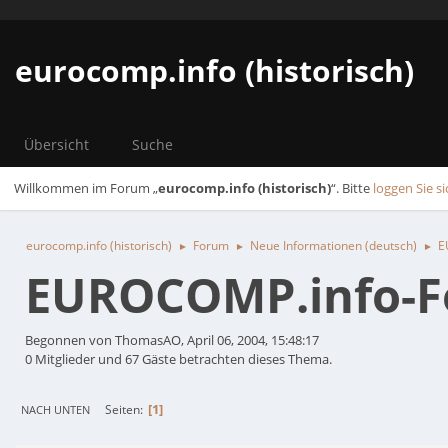
eurocomp.info (historisch)
Übersicht
Suche
Willkommen im Forum „
eurocomp.info (historisch)
“. Bitte
loggen Sie si
eurocomp.info (historisch)
Forum
Neue Informationen (deutsch)
E
►
►
►
EUROCOMP.info-Fo
Begonnen von ThomasAO, April 06, 2004, 15:48:17
0 Mitglieder und 67 Gäste betrachten dieses Thema.
1
Seiten
NACH UNTEN