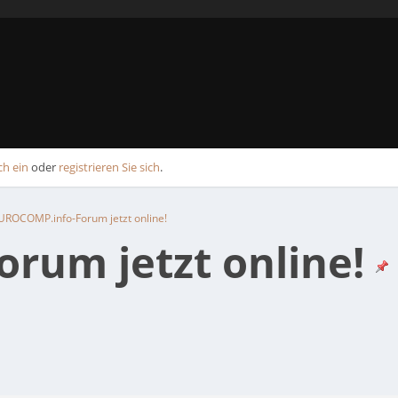
ch ein
oder
registrieren Sie sich
.
UROCOMP.info-Forum jetzt online!
rum jetzt online!