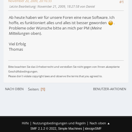
November 20, 2009, 20:16:33
#1
Letzte Bearbeitung
: November 21, 2009, 18:27:58 von Daniel
Ab heute haben wir für unsere Foren eine neue Software. Ich
hoffe, es funktioniert alles und alles ist besser geworden
.
Probleme oder Wünsche bitte an mich per PM (
Meine
Mitteilungen
oben).
Viel Erfolg
Thomas
Bitte beachten Sie das Urheberrecht und verstoßen Sie nicht gegen von Ihnen akzeptierte
Geschäftsbedingungen.
Please don't violate copyright laws and observe the terms that you agreed to.
1
Seiten
NACH OBEN
BENUTZER-AKTIONEN
|
|
Hilfe
Nutzungsbedingungen und Regeln
Nach oben ▲
,
|
SMF 2.1.2 © 2022
Simple Machines
idesignSMF