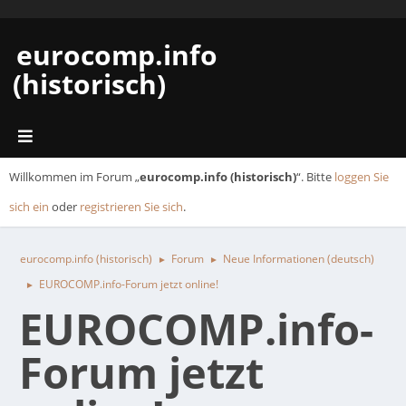
eurocomp.info
(historisch)
Willkommen im Forum „
eurocomp.info (historisch)
“. Bitte
loggen Sie
sich ein
oder
registrieren Sie sich
.
eurocomp.info (historisch)
Forum
Neue Informationen (deutsch)
►
►
EUROCOMP.info-Forum jetzt online!
►
EUROCOMP.info-
Forum jetzt