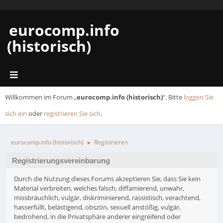
eurocomp.info
(historisch)
Willkommen im Forum „
eurocomp.info (historisch)
“. Bitte
loggen Sie
sich ein
oder
registrieren Sie sich
.
eurocomp.info (historisch)
Registrieren
►
Registrierungsvereinbarung
Durch die Nutzung dieses Forums akzeptieren Sie, dass Sie kein
Material verbreiten, welches falsch, diffamierend, unwahr,
missbräuchlich, vulgär, diskriminierend, rassistisch, verachtend,
hasserfüllt, belästigend, obszön, sexuell anstößig, vulgär,
bedrohend, in die Privatsphäre anderer eingreifend oder