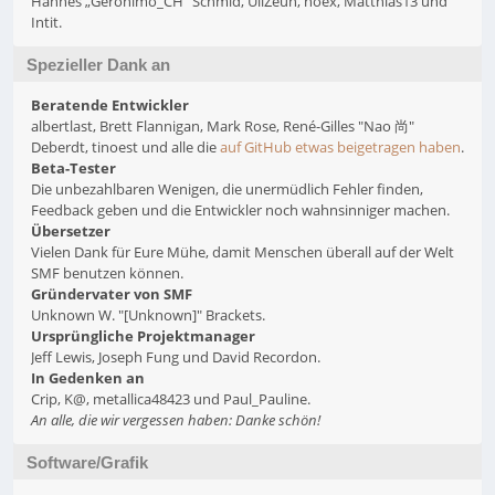
Hannes „Geronimo_CH“ Schmid, UliZeun, noex, Matthias13 und
Intit.
Spezieller Dank an
Beratende Entwickler
albertlast, Brett Flannigan, Mark Rose, René-Gilles "Nao 尚"
Deberdt, tinoest und alle die
auf GitHub etwas beigetragen haben
.
Beta-Tester
Die unbezahlbaren Wenigen, die unermüdlich Fehler finden,
Feedback geben und die Entwickler noch wahnsinniger machen.
Übersetzer
Vielen Dank für Eure Mühe, damit Menschen überall auf der Welt
SMF benutzen können.
Gründervater von SMF
Unknown W. "[Unknown]" Brackets.
Ursprüngliche Projektmanager
Jeff Lewis, Joseph Fung und David Recordon.
In Gedenken an
Crip, K@, metallica48423 und Paul_Pauline.
An alle, die wir vergessen haben: Danke schön!
Software/Grafik