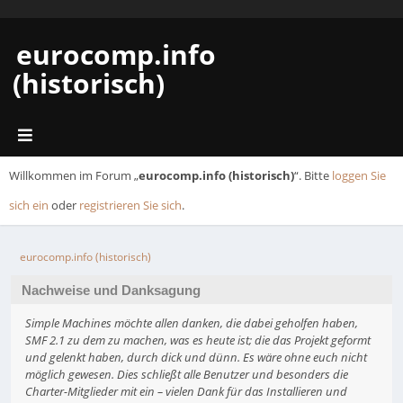
eurocomp.info
(historisch)
Willkommen im Forum „
eurocomp.info (historisch)
“. Bitte
loggen Sie
sich ein
oder
registrieren Sie sich
.
eurocomp.info (historisch)
Nachweise und Danksagung
Simple Machines möchte allen danken, die dabei geholfen haben,
SMF 2.1 zu dem zu machen, was es heute ist; die das Projekt geformt
und gelenkt haben, durch dick und dünn. Es wäre ohne euch nicht
möglich gewesen. Dies schließt alle Benutzer und besonders die
Charter-Mitglieder mit ein – vielen Dank für das Installieren und