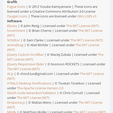
Grafik
Fugue Icons
| © 2012 Yusuke Kamiyamane | These icons are
licensed under a Creative Commons Attribution 3.0 License
Oxygen Icons
| These icons are licensed under
GNU LGPLv3
Software
JQuery
| © John Resig | Licensed under
The MIT License (MIT)
hoverIntent
| © Brian Cherne | Licensed under
The MIT License
(MIT)
SCEditor
| © Sam Clarke | Licensed under
The MIT License (MIT)
animaDrag
| © Abel Mohler | Licensed under
The MIT License
(MIT)
jQuery Custom Scrollbar
| © Maciej Zubala | Licensed under
The
MIT License (MIT)
jQuery Responsive Slider
| © booncon ROCKETS | Licensed under
The MIT License (MIT)
At.js
| © chord.luo@gmail.com | Licensed under
The MIT License
(MIT)
HTML5 Desktop Notifications
| © Tsvetan Tsvetkov | Licensed
under
The Apache License Version 2.0
GAuth Code Generator/Validator
| © Chris Cornutt | Licensed
under
The MIT License (MIT)
Dropzone.js
| © Matias Meno | Licensed under
The MIT License
(MIT)
Minify
| © Matthias Mullie | Licensed under
The MIT License (MIT)