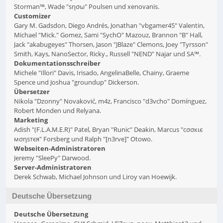
Storman™, Wade "sησω" Poulsen und xenovanis.
Customizer
Gary M. Gadsdon, Diego Andrés, Jonathan "vbgamer45" Valentin,
Michael "Mick." Gomez, Sami "SychO" Mazouz, Brannon "B" Hall,
Jack "akabugeyes" Thorsen, Jason "JBlaze" Clemons, Joey "Tyrsson"
Smith, Kays, NanoSector, Ricky., Russell "NEND" Najar und SA™.
Dokumentationsschreiber
Michele "Illori" Davis, Irisado, AngelinaBelle, Chainy, Graeme
Spence und Joshua "groundup" Dickerson.
Übersetzer
Nikola "Dzonny" Novaković, m4z, Francisco "d3vcho" Domínguez,
Robert Monden und Relyana.
Marketing
Adish "(F.L.A.M.E.R)" Patel, Bryan "Runic" Deakin, Marcus "cσσкιє
мσηѕтєя" Forsberg und Ralph "[n3rve]" Otowo.
Webseiten-Administratoren
Jeremy "SleePy" Darwood.
Server-Administratoren
Derek Schwab, Michael Johnson und Liroy van Hoewijk.
Deutsche Übersetzung
Deutsche Übersetzung