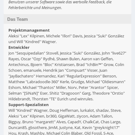
Benutzen unserer Software sowie das wertvolle Feedback, die
Fehlerberichte und Meinungen.
Das Team
Projektmanagement
Aleksi "Lex" Kilpinen, Michele "Illori" Davis, Jessica "Suki" González
und Will "Kindred" Wagner.
Entwickler
Jon "Sesquipedalian" Stovell, Jessica "Suki" González, John "live627"
Rayes, Oscar "Ozp" Rydhé, Shawn Bulen, Aaron van Geffen,
Antechinus, Bjoern "Bloc" Kristiansen, Brad "IchBin™" Grow, Colin
Schoen, emanuele, Hendrik Jan "Compuart" Visser, Juan
"JayBachatero" Hernandez, Karl "RegularExpression" Benson,
Matthew "Labradoodle-360" Kerle, Grudge, Michael "Oldiesmann"
Eshom, Michael "Thantos" Miller, Norv, Peter "Arantor" Spicer,
Selman "[SiNaN]" Eser, Shitiz "Dragooon" Garg, Theodore "Orstio"
Hildebrandt, Thorsten "TE" Eurich und winrules.
Support-Spezialisten
Will "Kindred" Wagner, Doug Heffernan, lurkalot, shadav, Steve,
Aleksi "Lex" Kilpinen, br360, GigaWatt, ziycon, Adam Tallon,
Bigguy, Bruno "margarett" Alves, CapadY, ChalkCat, Chas Large,
Duncan85, gbsothere, JimM, Justyne, Kat, Kevin "greyknight17"
Hou, Krash, Mashby, Michael Colin Blaber, Old Fossil, S-Ace,